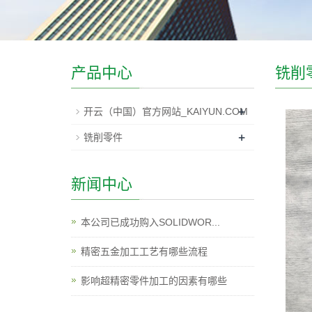
产品中心
铣削
+
开云（中国）官方网站_KAIYUN.COM
+
铣削零件
新闻中心
本公司已成功购入SOLIDWOR...
精密五金加工工艺有哪些流程
影响超精密零件加工的因素有哪些