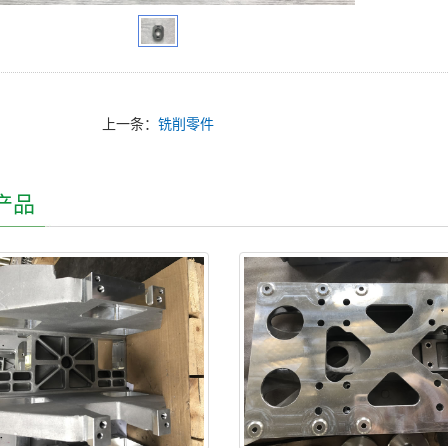
上一条：
铣削零件
产品