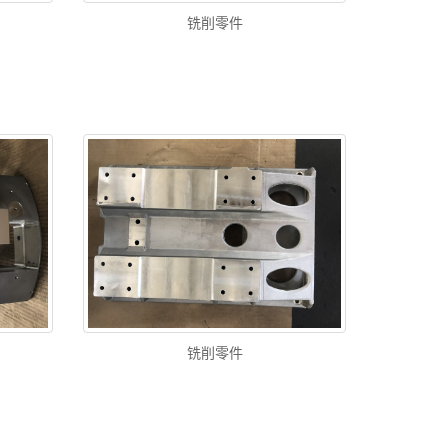
铣削零件
铣削零件