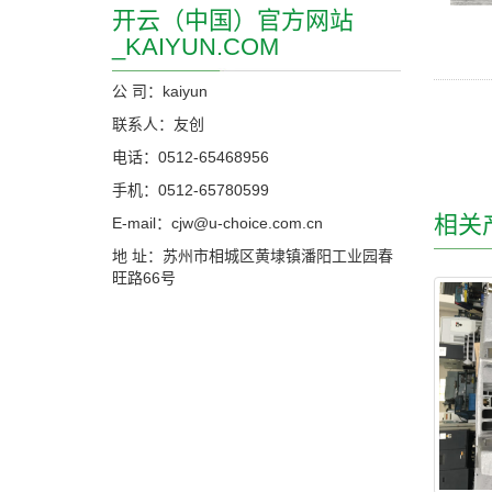
开云（中国）官方网站
_KAIYUN.COM
公 司：kaiyun
联系人：友创
电话：0512-65468956
手机：0512-65780599
相关
E-mail：cjw@u-choice.com.cn
地 址：苏州市相城区黄埭镇潘阳工业园春
旺路66号