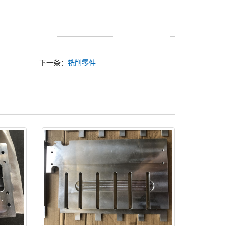
下一条：
铣削零件