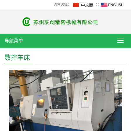
语言选择：
∷
导航菜单
导
航
菜
数控车床
单