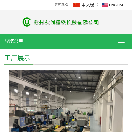
语言选择：
∷
导航菜单
导
航
菜
工厂展示
单