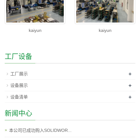
kaiyun
kaiyun
工厂设备
+
工厂展示
+
设备展示
+
设备清单
新闻中心
本公司已成功购入SOLIDWOR...