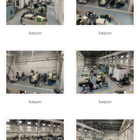
kaiyun
kaiyun
kaiyun
kaiyun