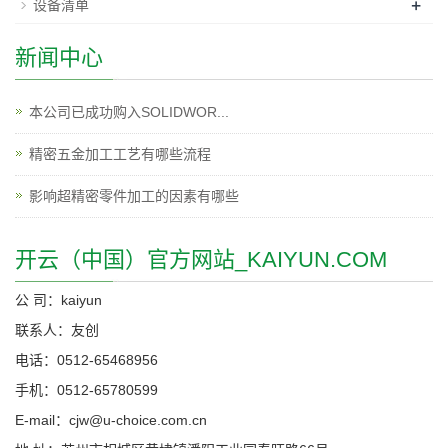
+
设备清单
新闻中心
本公司已成功购入SOLIDWOR...
精密五金加工工艺有哪些流程
影响超精密零件加工的因素有哪些
开云（中国）官方网站_KAIYUN.COM
公 司：kaiyun
联系人：友创
电话：0512-65468956
手机：0512-65780599
E-mail：cjw@u-choice.com.cn