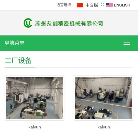
语言选择：
∷
导航菜单
导
航
菜
工厂设备
单
kaiyun
kaiyun