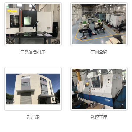
车铣复合机床
车间全貌
新厂房
数控车床